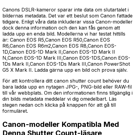
Canons DSLR-kameror sparar inte data om slutartalet i
bildernas metadata. Det var ett beslut som Canon fattade
tidigare. Enligt våra data inkluderar vissa Canon-modeller
dock denna information och den kan fås genom att
ladda upp en enda bild. Modellerna vi har testat hittills
är: Canon EOS R5,Canon EOS R50,Canon EOS
R6,Canon EOS R6m2,Canon EOS R8,Canon EOS-
1D,Canon EOS-1D Mark II,Canon EOS-1D Mark II
N,Canon EOS-1D Mark III,Canon EOS-1DS,Canon EOS-
1Ds Mark II,Canon EOS-1Ds Mark III,Canon PowerShot
G5 X Mark II. Ladda gärna upp en bild och prova själv.
För att kontrollera ditt canon shutter count behöver du
bara ladda upp en nytagen JPG-, PNG-bild eller RAW-fil
till vår webbplats. Om den informationen finns tillgänglig i
din bilds metadata meddelar vi dig omedelbart. Läs
stegen nedan och klicka på knappen för att gå till
formuläret.
Canon-modeller Kompatibla Med
Denna Shutter Count-läsare