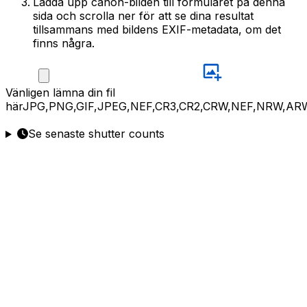
Ladda upp canon-bilden till formuläret på denna
sida och scrolla ner för att se dina resultat
tillsammans med bildens EXIF-metadata, om det
finns några.
Vänligen
lämna din fil
här
JPG,PNG,GIF,JPEG,NEF,CR3,CR2,CRW,NEF,NRW,AR
Se senaste shutter counts