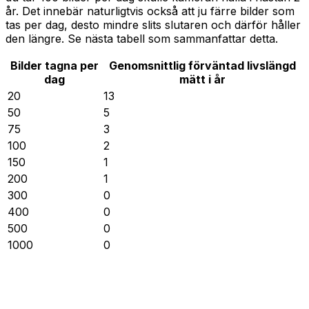
år. Det innebär naturligtvis också att ju färre bilder som
tas per dag, desto mindre slits slutaren och därför håller
den längre. Se nästa tabell som sammanfattar detta.
Bilder tagna per
Genomsnittlig förväntad livslängd
dag
mätt i år
20
13
50
5
75
3
100
2
150
1
200
1
300
0
400
0
500
0
1000
0