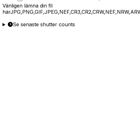
Vänligen
lämna din fil
här
JPG,PNG,GIF,JPEG,NEF,CR3,CR2,CRW,NEF,NRW,AR
Se senaste shutter counts