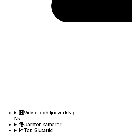
Video- och ljudverktyg
Ny
Jämför kameror
Top Slutartid