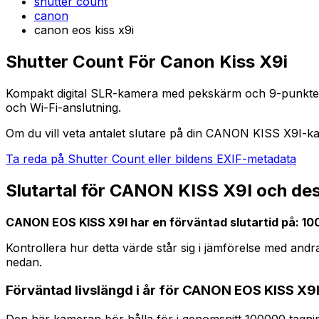
shutter count
canon
canon eos kiss x9i
Shutter Count För Canon Kiss X9i
Kompakt digital SLR-kamera med pekskärm och 9-punkters au
och Wi-Fi-anslutning.
Om du vill veta antalet slutare på din CANON KISS X9I-kam
Ta reda på Shutter Count eller bildens EXIF-metadata
Slutartal för CANON KISS X9I och des
CANON EOS KISS X9I har en förväntad slutartid på: 10
Kontrollera hur detta värde står sig i jämförelse med an
nedan.
Förväntad livslängd i år för CANON EOS KISS X9