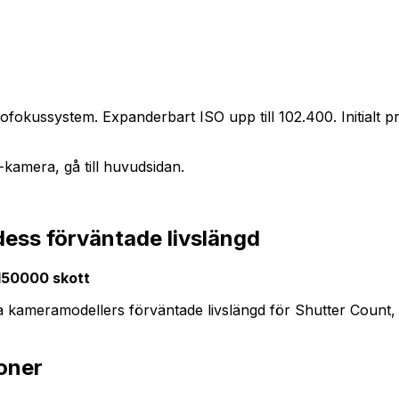
ussystem. Expanderbart ISO upp till 102.400. Initialt pris 
kamera, gå till huvudsidan.
ess förväntade livslängd
150000 skott
dra kameramodellers förväntade livslängd för Shutter Count
oner