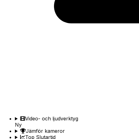
Video- och ljudverktyg
Ny
Jämför kameror
Top Slutartid