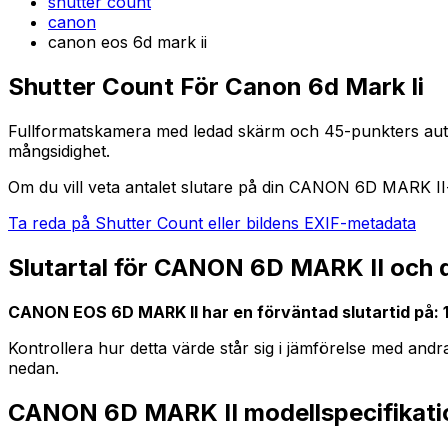
shutter count
canon
canon eos 6d mark ii
Shutter Count För Canon 6d Mark Ii
Fullformatskamera med ledad skärm och 45-punkters autofok
mångsidighet.
Om du vill veta antalet slutare på din CANON 6D MARK II-
Ta reda på Shutter Count eller bildens EXIF-metadata
Slutartal för CANON 6D MARK II och d
CANON EOS 6D MARK II har en förväntad slutartid på: 
Kontrollera hur detta värde står sig i jämförelse med an
nedan.
CANON 6D MARK II modellspecifikati