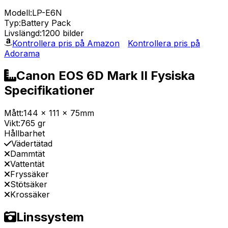
Modell:
LP-E6N
Typ:
Battery Pack
Livslängd:
1200 bilder
Kontrollera pris på Amazon
Kontrollera pris på
Adorama
Canon EOS 6D Mark II Fysiska
Specifikationer
Mått:
144 x 111 x 75mm
Vikt:
765 gr
Hållbarhet
Vädertätad
Dammtät
Vattentät
Fryssäker
Stötsäker
Krossäker
Linssystem