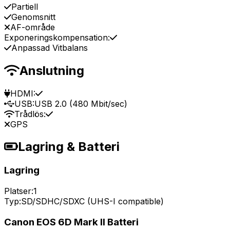
Partiell
Genomsnitt
AF-område
Exponeringskompensation:
Anpassad Vitbalans
Anslutning
HDMI:
USB:
USB 2.0 (480 Mbit/sec)
Trådlös:
GPS
Lagring & Batteri
Lagring
Platser:
1
Typ:
SD/SDHC/SDXC (UHS-I compatible)
Canon EOS 6D Mark II Batteri