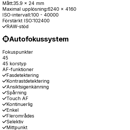
Mått:
35.9 x 24 mm
Maximal upplösning:
6240 x 4160
ISO-intervall:
100
-
40000
Förstärkt ISO:
102400
RAW-stöd
Autofokussystem
Fokuspunkter
45
45 korstyp
AF-funktioner
Fasdetektering
Kontrastdetektering
Ansiktsigenkänning
Spårning
Touch AF
Kontinuerlig
Enkel
Flerområdes
Selektiv
Mittpunkt