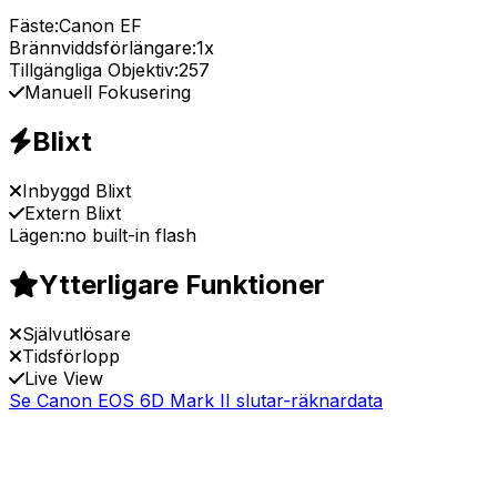
Fäste:
Canon EF
Brännviddsförlängare:
1x
Tillgängliga Objektiv:
257
Manuell Fokusering
Blixt
Inbyggd Blixt
Extern Blixt
Lägen:
no built-in flash
Ytterligare Funktioner
Självutlösare
Tidsförlopp
Live View
Se Canon EOS 6D Mark II slutar-räknardata