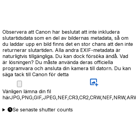
Observera att Canon har beslutat att inte inkludera
slutartidsdata som en del av bildernas metadata, så om
du laddar upp en bild finns det en stor chans att den inte
returnerar slutartiden. Alla andra EXIF-metadata är
naturligtvis tillgängliga. Du kan dock försöka ändå. Vad
är lösningen? Du måste använda deras officiella
programvara och ansluta din kamera till datorn. Du kan
säga tack till Canon för detta
Vänligen
lämna din fil
här
JPG,PNG,GIF,JPEG,NEF,CR3,CR2,CRW,NEF,NRW,AR
Se senaste shutter counts