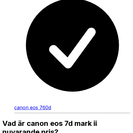
canon eos 760d
Vad är canon eos 7d mark ii
nuvarande pris?