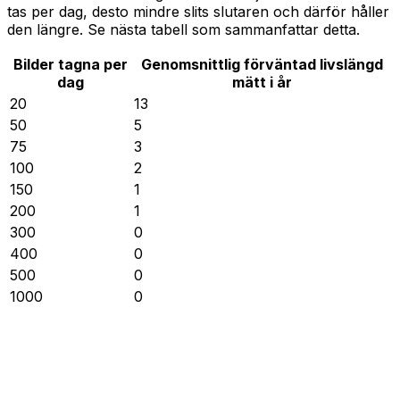
tas per dag, desto mindre slits slutaren och därför håller
den längre. Se nästa tabell som sammanfattar detta.
Bilder tagna per
Genomsnittlig förväntad livslängd
dag
mätt i år
20
13
50
5
75
3
100
2
150
1
200
1
300
0
400
0
500
0
1000
0