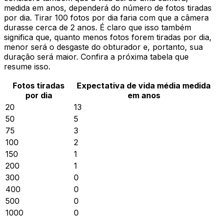
medida em anos, dependerá do número de fotos tiradas
por dia. Tirar 100 fotos por dia faria com que a câmera
durasse cerca de 2 anos. É claro que isso também
significa que, quanto menos fotos forem tiradas por dia,
menor será o desgaste do obturador e, portanto, sua
duração será maior. Confira a próxima tabela que
resume isso.
Fotos tiradas
Expectativa de vida média medida
por dia
em anos
20
13
50
5
75
3
100
2
150
1
200
1
300
0
400
0
500
0
1000
0