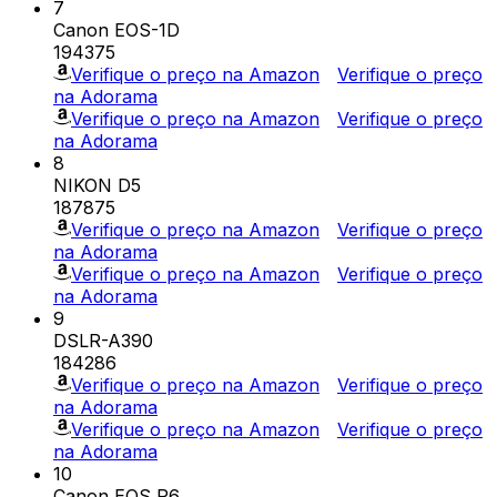
7
Canon EOS-1D
194375
Verifique o preço na Amazon
Verifique o preço
na Adorama
Verifique o preço na Amazon
Verifique o preço
na Adorama
8
NIKON D5
187875
Verifique o preço na Amazon
Verifique o preço
na Adorama
Verifique o preço na Amazon
Verifique o preço
na Adorama
9
DSLR-A390
184286
Verifique o preço na Amazon
Verifique o preço
na Adorama
Verifique o preço na Amazon
Verifique o preço
na Adorama
10
Canon EOS R6