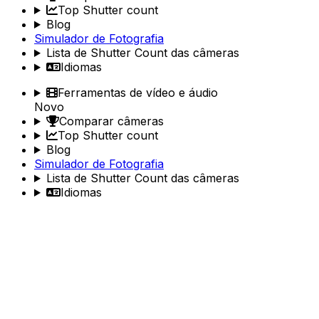
Top Shutter count
Blog
Simulador de Fotografia
Lista de Shutter Count das câmeras
Idiomas
Ferramentas de vídeo e áudio
Novo
Comparar câmeras
Top Shutter count
Blog
Simulador de Fotografia
Lista de Shutter Count das câmeras
Idiomas