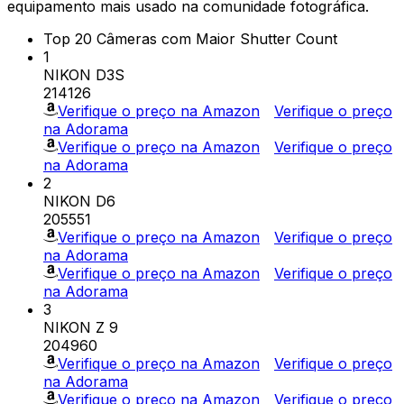
equipamento mais usado na comunidade fotográfica.
Top 20 Câmeras com Maior Shutter Count
1
NIKON D3S
214126
Verifique o preço na Amazon
Verifique o preço
na Adorama
Verifique o preço na Amazon
Verifique o preço
na Adorama
2
NIKON D6
205551
Verifique o preço na Amazon
Verifique o preço
na Adorama
Verifique o preço na Amazon
Verifique o preço
na Adorama
3
NIKON Z 9
204960
Verifique o preço na Amazon
Verifique o preço
na Adorama
Verifique o preço na Amazon
Verifique o preço