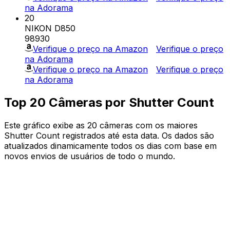
na Adorama
20
NIKON D850
98930
Verifique o preço na Amazon
Verifique o preço
na Adorama
Verifique o preço na Amazon
Verifique o preço
na Adorama
Top 20 Câmeras por Shutter Count
Este gráfico exibe as 20 câmeras com os maiores
Shutter Count registrados até esta data. Os dados são
atualizados dinamicamente todos os dias com base em
novos envios de usuários de todo o mundo.