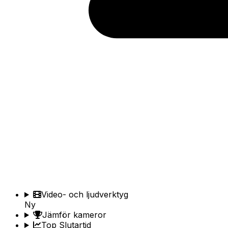
Video- och ljudverktyg
Ny
Jämför kameror
Top Slutartid