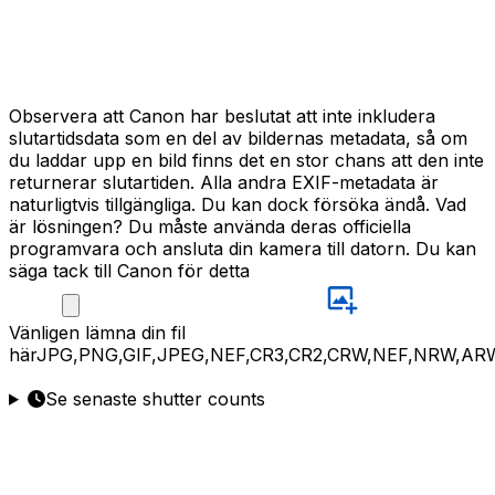
Observera att Canon har beslutat att inte inkludera
slutartidsdata som en del av bildernas metadata, så om
du laddar upp en bild finns det en stor chans att den inte
returnerar slutartiden. Alla andra EXIF-metadata är
naturligtvis tillgängliga. Du kan dock försöka ändå. Vad
är lösningen? Du måste använda deras officiella
programvara och ansluta din kamera till datorn. Du kan
säga tack till Canon för detta
Vänligen
lämna din fil
här
JPG,PNG,GIF,JPEG,NEF,CR3,CR2,CRW,NEF,NRW,AR
Se senaste shutter counts