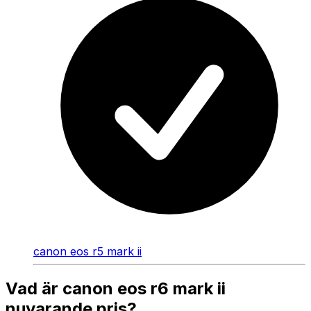
canon eos r5 mark ii
Vad är canon eos r6 mark ii
nuvarande pris?