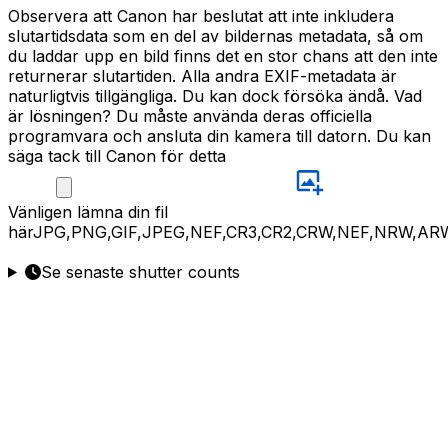
Observera att Canon har beslutat att inte inkludera
slutartidsdata som en del av bildernas metadata, så om
du laddar upp en bild finns det en stor chans att den inte
returnerar slutartiden. Alla andra EXIF-metadata är
naturligtvis tillgängliga. Du kan dock försöka ändå. Vad
är lösningen? Du måste använda deras officiella
programvara och ansluta din kamera till datorn. Du kan
säga tack till Canon för detta
Vänligen
lämna din fil
här
JPG,PNG,GIF,JPEG,NEF,CR3,CR2,CRW,NEF,NRW,AR
Se senaste shutter counts