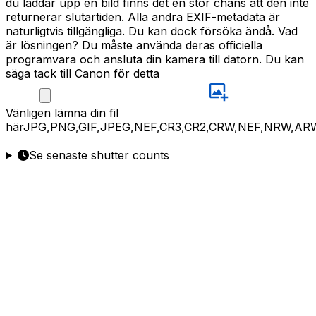
du laddar upp en bild finns det en stor chans att den inte
returnerar slutartiden. Alla andra EXIF-metadata är
naturligtvis tillgängliga. Du kan dock försöka ändå. Vad
är lösningen? Du måste använda deras officiella
programvara och ansluta din kamera till datorn. Du kan
säga tack till Canon för detta
Vänligen
lämna din fil
här
JPG,PNG,GIF,JPEG,NEF,CR3,CR2,CRW,NEF,NRW,AR
Se senaste shutter counts