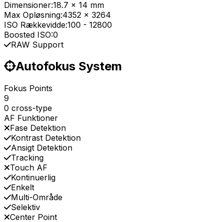
Dimensioner:
18.7 x 14 mm
Max Opløsning:
4352 x 3264
ISO Rækkevidde:
100
-
12800
Boosted ISO:
0
RAW Support
Autofokus System
Fokus Points
9
0 cross-type
AF Funktioner
Fase Detektion
Kontrast Detektion
Ansigt Detektion
Tracking
Touch AF
Kontinuerlig
Enkelt
Multi-Område
Selektiv
Center Point