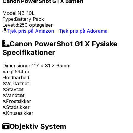
Canon PowerShot G1 X Batteri
Model:
NB-10L
Type:
Battery Pack
Levetid:
250 optagelser
Tjek pris på Amazon
Tjek pris på Adorama
Canon PowerShot G1 X Fysiske
Specifikationer
Dimensioner:
117 x 81 x 65mm
Vægt:
534 gr
Holdbarhed
Vejrtætnet
Støvtæt
Vandtæt
Frostsikker
Stødsikker
Knusesikker
Objektiv System