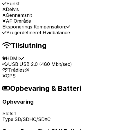
Punkt
Delvis
Gennemsnit
AF Område
Eksponerings Kompensation:
Brugerdefineret Hvidbalance
Tilslutning
HDMI:
USB:
USB 2.0 (480 Mbit/sec)
Trådløs:
GPS
Opbevaring & Batteri
Opbevaring
Slots:
1
Type:
SD/SDHC/SDXC