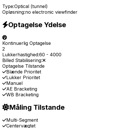
Type:
Optical (tunnel)
Opløsning:
no electronic viewfinder
Optagelse Ydelse
Kontinuerlig Optagelse
2
Lukkerhastighed:
60
-
4000
Billed Stabilisering:
Optagelse Tilstande
Blænde Prioritet
Lukker Prioritet
Manuel
AE Bracketing
WB Bracketing
Måling Tilstande
Multi-Segment
Centervægtet