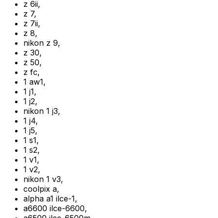
z 6ii
,
z 7
,
z 7ii
,
z 8
,
nikon z 9
,
z 30
,
z 50
,
z fc
,
1 aw1
,
1 j1
,
1 j2
,
nikon 1 j3
,
1 j4
,
1 j5
,
1 s1
,
1 s2
,
1 v1
,
1 v2
,
nikon 1 v3
,
coolpix a
,
alpha a1 ilce-1
,
a6600 ilce-6600
,