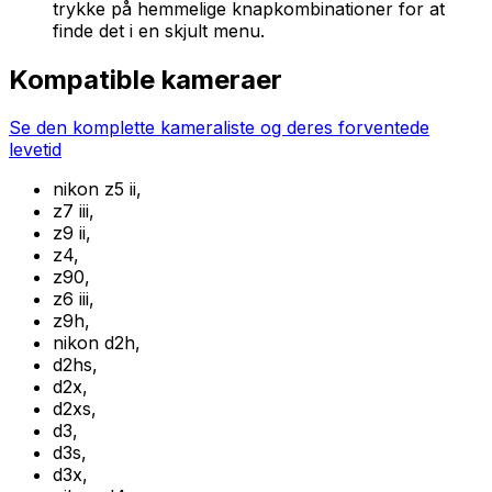
trykke på hemmelige knapkombinationer for at
finde det i en skjult menu.
Kompatible kameraer
Se den komplette kameraliste og deres forventede
levetid
nikon z5 ii
,
z7 iii
,
z9 ii
,
z4
,
z90
,
z6 iii
,
z9h
,
nikon d2h
,
d2hs
,
d2x
,
d2xs
,
d3
,
d3s
,
d3x
,