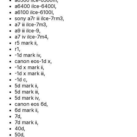
a6500 ilce-6500m
,
a6400 ilce-6400l
,
a6100 ilce-6100l
,
sony a7r iii ilce-7rm3
,
a7 iii ilce-7m3
,
a9 iii ilce-9
,
a7 iv ilce-7m4
,
r5 mark ii
,
r1
,
-1d mark iv
,
canon eos-1d x
,
-1d x mark ii
,
-1d x mark iii
,
-1d c
,
5d mark ii
,
5d mark iii
,
5d mark iv
,
canon eos 6d
,
6d mark ii
,
7d
,
7d mark ii
,
40d
,
50d
,