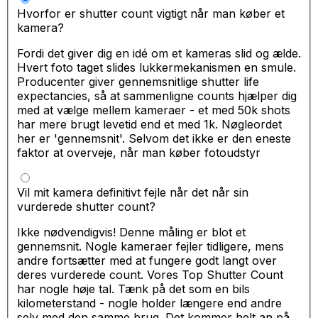
Hvorfor er shutter count vigtigt når man køber et
kamera?
Fordi det giver dig en idé om et kameras slid og ælde.
Hvert foto taget slides lukkermekanismen en smule.
Producenter giver gennemsnitlige shutter life
expectancies, så at sammenligne counts hjælper dig
med at vælge mellem kameraer - et med 50k shots
har mere brugt levetid end et med 1k. Nøgleordet
her er 'gennemsnit'. Selvom det ikke er den eneste
faktor at overveje, når man køber fotoudstyr
Vil mit kamera definitivt fejle når det når sin
vurderede shutter count?
Ikke nødvendigvis! Denne måling er blot et
gennemsnit. Nogle kameraer fejler tidligere, mens
andre fortsætter med at fungere godt langt over
deres vurderede count. Vores Top Shutter Count
har nogle høje tal. Tænk på det som en bils
kilometerstand - nogle holder længere end andre
selv med den samme brug. Det kommer helt an på.