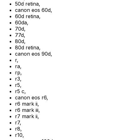
50d retina
,
canon eos 60d
,
60d retina
,
60da
,
70d
,
77d
,
80d
,
80d retina
,
canon eos 90d
,
r
,
ra
,
rp
,
r3
,
r5
,
r5 c
,
canon eos r6
,
r6 mark ii
,
r6 mark iii
,
r7 mark ii
,
r7
,
r8
,
r10
,