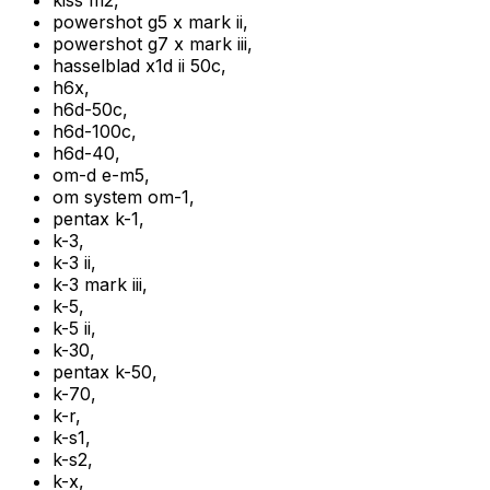
kiss m2
,
powershot g5 x mark ii
,
powershot g7 x mark iii
,
hasselblad x1d ii 50c
,
h6x
,
h6d-50c
,
h6d-100c
,
h6d-40
,
om-d e-m5
,
om system om-1
,
pentax k-1
,
k-3
,
k-3 ii
,
k-3 mark iii
,
k-5
,
k-5 ii
,
k-30
,
pentax k-50
,
k-70
,
k-r
,
k-s1
,
k-s2
,
k-x
,