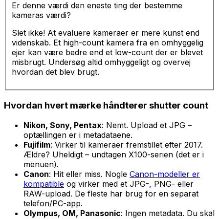
Er denne værdi den eneste ting der bestemme
kameras værdi?
Slet ikke! At evaluere kameraer er mere kunst end
videnskab. Et high-count kamera fra en omhyggelig
ejer kan være bedre end et low-count der er blevet
misbrugt. Undersøg altid omhyggeligt og overvej
hvordan det blev brugt.
Hvordan hvert mærke håndterer shutter count
Nikon, Sony, Pentax
: Nemt. Upload et JPG –
optællingen er i metadataene.
Fujifilm
: Virker til kameraer fremstillet efter 2017.
Ældre? Uheldigt – undtagen X100-serien (det er i
menuen).
Canon
: Hit eller miss. Nogle
Canon-modeller er
kompatible
og virker med et JPG-, PNG- eller
RAW-upload. De fleste har brug for en separat
telefon/PC-app.
Olympus, OM, Panasonic
: Ingen metadata. Du skal