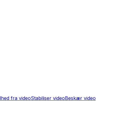
ilhed fra video
Stabiliser video
Beskær video