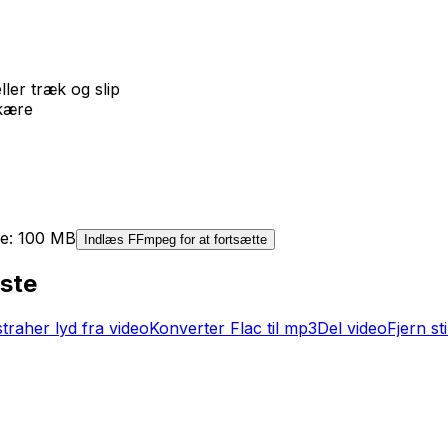
ller træk og slip
skære
se: 100 MB
Indlæs FFmpeg for at fortsætte
iste
traher lyd fra video
Konverter Flac til mp3
Del video
Fjern st