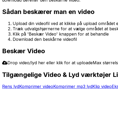
Sådan beskærer man en video
Upload din videofil ved at klikke på upload området e
Træk udvalgshjørnerne for at vælge området at be
Klik på 'Beskær Video' knappen for at behandle
Download den beskårne videofil
Beskær Video
Drop video/lyd her eller klik for at uploade
Max størrel
Tilgængelige Video & Lyd værktøjer L
Rens lyd
Komprimer video
Komprimer mp3 lyd
Klip video
Eks