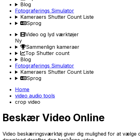
Blog
Fotograferings Simulator
Kameraers Shutter Count Liste
Sprog
Video og lyd værktøjer
Ny
Sammenlign kameraer
Top Shutter count
Blog
Fotograferings Simulator
Kameraers Shutter Count Liste
Sprog
Home
video audio tools
crop video
Beskær Video Online
Video beskæringsværktøj giver dig mulighed for at vælge o
download derefter den beskårne video.