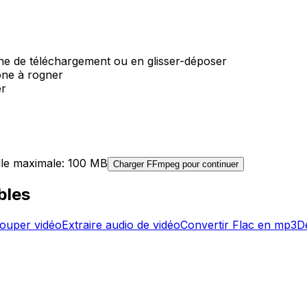
zone de téléchargement ou en glisser-déposer
zone à rogner
er
lle maximale: 100 MB
Charger FFmpeg pour continuer
bles
ouper vidéo
Extraire audio de vidéo
Convertir Flac en mp3
D