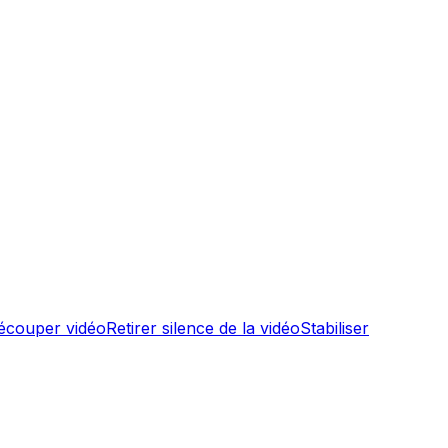
écouper vidéo
Retirer silence de la vidéo
Stabiliser