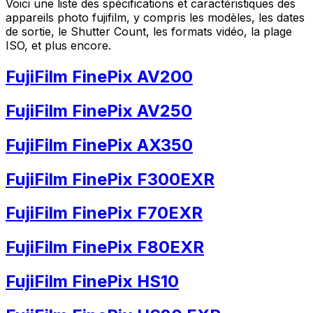
Voici une liste des spécifications et caractéristiques des
appareils photo fujifilm, y compris les modèles, les dates
de sortie, le Shutter Count, les formats vidéo, la plage
ISO, et plus encore.
FujiFilm FinePix AV200
FujiFilm FinePix AV250
FujiFilm FinePix AX350
FujiFilm FinePix F300EXR
FujiFilm FinePix F70EXR
FujiFilm FinePix F80EXR
FujiFilm FinePix HS10