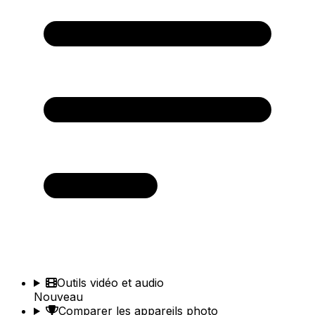
Outils vidéo et audio
Nouveau
Comparer les appareils photo