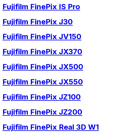
Fujifilm FinePix IS Pro
Fujifilm FinePix J30
Fujifilm FinePix JV150
Fujifilm FinePix JX370
Fujifilm FinePix JX500
Fujifilm FinePix JX550
Fujifilm FinePix JZ100
Fujifilm FinePix JZ200
Fujifilm FinePix Real 3D W1