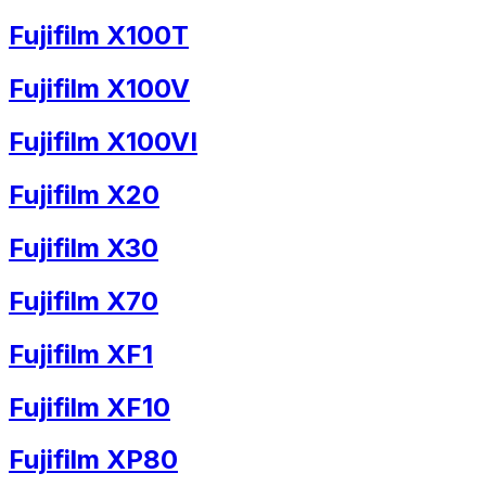
Fujifilm X100T
Fujifilm X100V
Fujifilm X100VI
Fujifilm X20
Fujifilm X30
Fujifilm X70
Fujifilm XF1
Fujifilm XF10
Fujifilm XP80