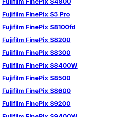
Fujifilm FinePix S4800
Fujifilm FinePix S5 Pro
Fujifilm FinePix S8100fd
Fujifilm FinePix S8200
Fujifilm FinePix S8300
Fujifilm FinePix S8400W
Fujifilm FinePix S8500
Fujifilm FinePix S8600
Fujifilm FinePix S9200
Fujifilm FinePix S9400W