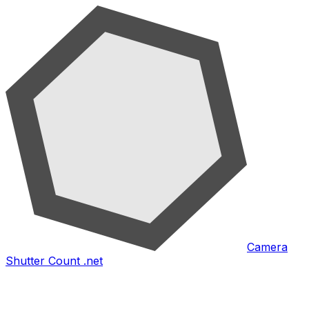
Camera
Shutter Count .net