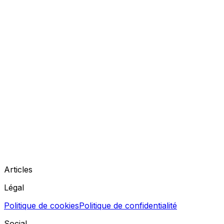
Articles
Légal
Politique de cookies
Politique de confidentialité
Social