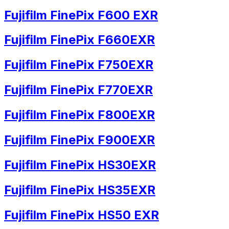
Fujifilm FinePix F600 EXR
Fujifilm FinePix F660EXR
Fujifilm FinePix F750EXR
Fujifilm FinePix F770EXR
Fujifilm FinePix F800EXR
Fujifilm FinePix F900EXR
Fujifilm FinePix HS30EXR
Fujifilm FinePix HS35EXR
Fujifilm FinePix HS50 EXR