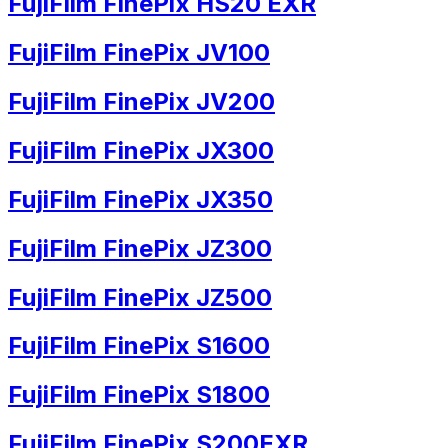
FujiFilm FinePix HS20 EXR
FujiFilm FinePix JV100
FujiFilm FinePix JV200
FujiFilm FinePix JX300
FujiFilm FinePix JX350
FujiFilm FinePix JZ300
FujiFilm FinePix JZ500
FujiFilm FinePix S1600
FujiFilm FinePix S1800
FujiFilm FinePix S200EXR