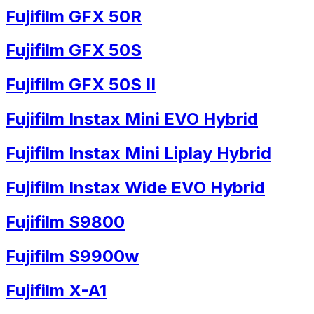
Fujifilm GFX 50R
Fujifilm GFX 50S
Fujifilm GFX 50S II
Fujifilm Instax Mini EVO Hybrid
Fujifilm Instax Mini Liplay Hybrid
Fujifilm Instax Wide EVO Hybrid
Fujifilm S9800
Fujifilm S9900w
Fujifilm X-A1