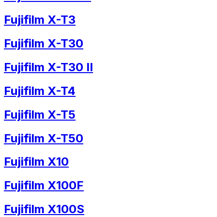
Fujifilm X-T3
Fujifilm X-T30
Fujifilm X-T30 II
Fujifilm X-T4
Fujifilm X-T5
Fujifilm X-T50
Fujifilm X10
Fujifilm X100F
Fujifilm X100S