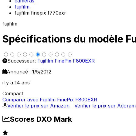
cameras
fujifilm
fujifilm finepix f770exr
fujifilm
Spécifications du modèle Fu
Successeur:
Fujifilm FinePix F800EXR
Annoncé : 1/5/2012
il y a 14 ans
Compact
Comparer avec Fujifilm FinePix F800EXR
Vérifier le prix sur Amazon
Vérifier le prix sur Adora
Scores DXO Mark