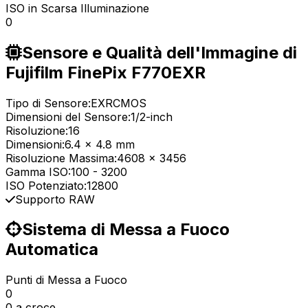
ISO in Scarsa Illuminazione
0
Sensore e Qualità dell'Immagine di
Fujifilm FinePix F770EXR
Tipo di Sensore:
EXRCMOS
Dimensioni del Sensore:
1/2-inch
Risoluzione:
16
Dimensioni:
6.4 x 4.8 mm
Risoluzione Massima:
4608 x 3456
Gamma ISO:
100
-
3200
ISO Potenziato:
12800
Supporto RAW
Sistema di Messa a Fuoco
Automatica
Punti di Messa a Fuoco
0
0 a croce