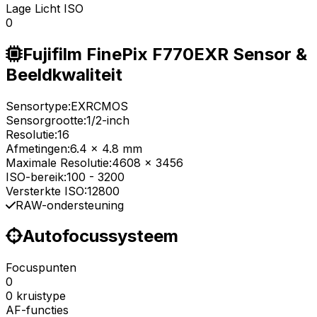
Lage Licht ISO
0
Fujifilm FinePix F770EXR Sensor &
Beeldkwaliteit
Sensortype:
EXRCMOS
Sensorgrootte:
1/2-inch
Resolutie:
16
Afmetingen:
6.4 x 4.8 mm
Maximale Resolutie:
4608 x 3456
ISO-bereik:
100
-
3200
Versterkte ISO:
12800
RAW-ondersteuning
Autofocussysteem
Focuspunten
0
0 kruistype
AF-functies