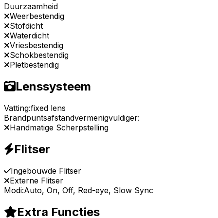
Duurzaamheid
Weerbestendig
Stofdicht
Waterdicht
Vriesbestendig
Schokbestendig
Pletbestendig
Lenssysteem
Vatting:
fixed lens
Brandpuntsafstandvermenigvuldiger:
Handmatige Scherpstelling
Flitser
Ingebouwde Flitser
Externe Flitser
Modi:
Auto, On, Off, Red-eye, Slow Sync
Extra Functies