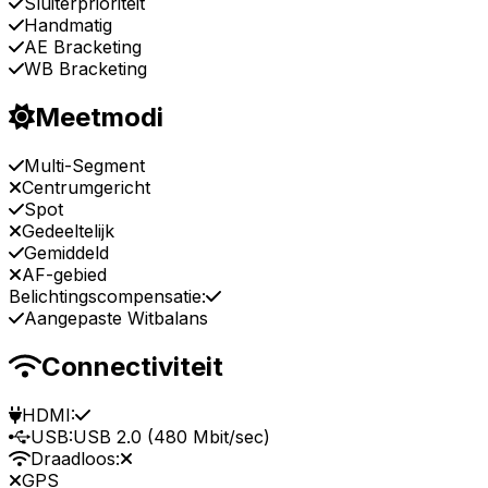
Sluiterprioriteit
Handmatig
AE Bracketing
WB Bracketing
Meetmodi
Multi-Segment
Centrumgericht
Spot
Gedeeltelijk
Gemiddeld
AF-gebied
Belichtingscompensatie:
Aangepaste Witbalans
Connectiviteit
HDMI:
USB:
USB 2.0 (480 Mbit/sec)
Draadloos:
GPS