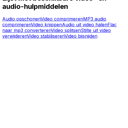
audio-hulpmiddelen
Audio opschonen
Video comprimeren
MP3 audio
comprimeren
Video knippen
Audio uit video halen
Flac
naar mp3 converteren
Video splitsen
Stilte uit video
verwijderen
Video stabiliseren
Video bijsnijden