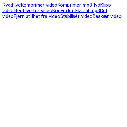
Rydd lyd
Komprimer video
Komprimer mp3-lyd
Klipp
video
Hent lyd fra video
Konverter Flac til mp3
Del
video
Fjern stillhet fra video
Stabilisér video
Beskær video