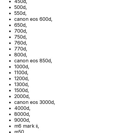
450d
,
500d
,
550d
,
canon eos 600d
,
650d
,
700d
,
750d
,
760d
,
770d
,
800d
,
canon eos 850d
,
1000d
,
1100d
,
1200d
,
1300d
,
1500d
,
2000d
,
canon eos 3000d
,
4000d
,
8000d
,
9000d
,
m6 mark ii
,
m50
,