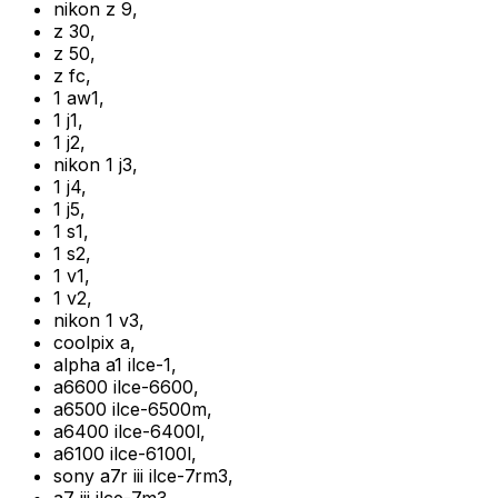
nikon z 9
,
z 30
,
z 50
,
z fc
,
1 aw1
,
1 j1
,
1 j2
,
nikon 1 j3
,
1 j4
,
1 j5
,
1 s1
,
1 s2
,
1 v1
,
1 v2
,
nikon 1 v3
,
coolpix a
,
alpha a1 ilce-1
,
a6600 ilce-6600
,
a6500 ilce-6500m
,
a6400 ilce-6400l
,
a6100 ilce-6100l
,
sony a7r iii ilce-7rm3
,