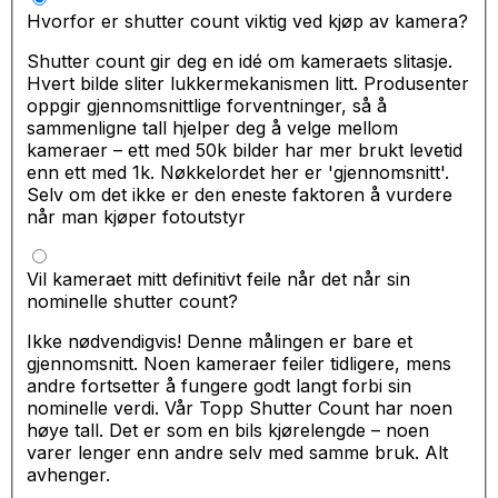
Hvorfor er shutter count viktig ved kjøp av kamera?
Shutter count gir deg en idé om kameraets slitasje.
Hvert bilde sliter lukkermekanismen litt. Produsenter
oppgir gjennomsnittlige forventninger, så å
sammenligne tall hjelper deg å velge mellom
kameraer – ett med 50k bilder har mer brukt levetid
enn ett med 1k. Nøkkelordet her er 'gjennomsnitt'.
Selv om det ikke er den eneste faktoren å vurdere
når man kjøper fotoutstyr
Vil kameraet mitt definitivt feile når det når sin
nominelle shutter count?
Ikke nødvendigvis! Denne målingen er bare et
gjennomsnitt. Noen kameraer feiler tidligere, mens
andre fortsetter å fungere godt langt forbi sin
nominelle verdi. Vår Topp Shutter Count har noen
høye tall. Det er som en bils kjørelengde – noen
varer lenger enn andre selv med samme bruk. Alt
avhenger.