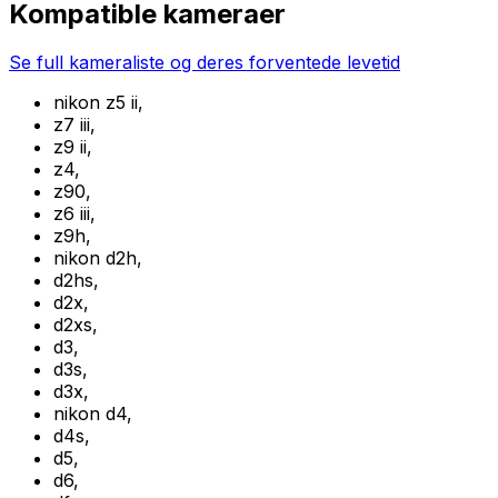
Kompatible kameraer
Se full kameraliste og deres forventede levetid
nikon z5 ii
,
z7 iii
,
z9 ii
,
z4
,
z90
,
z6 iii
,
z9h
,
nikon d2h
,
d2hs
,
d2x
,
d2xs
,
d3
,
d3s
,
d3x
,
nikon d4
,
d4s
,
d5
,
d6
,