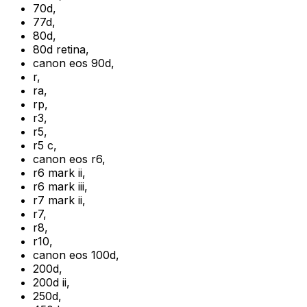
70d
,
77d
,
80d
,
80d retina
,
canon eos 90d
,
r
,
ra
,
rp
,
r3
,
r5
,
r5 c
,
canon eos r6
,
r6 mark ii
,
r6 mark iii
,
r7 mark ii
,
r7
,
r8
,
r10
,
canon eos 100d
,
200d
,
200d ii
,
250d
,