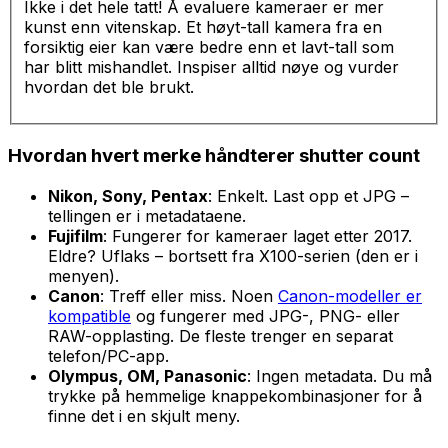
Ikke i det hele tatt! Å evaluere kameraer er mer
kunst enn vitenskap. Et høyt-tall kamera fra en
forsiktig eier kan være bedre enn et lavt-tall som
har blitt mishandlet. Inspiser alltid nøye og vurder
hvordan det ble brukt.
Hvordan hvert merke håndterer shutter count
Nikon, Sony, Pentax
: Enkelt. Last opp et JPG –
tellingen er i metadataene.
Fujifilm
: Fungerer for kameraer laget etter 2017.
Eldre? Uflaks – bortsett fra X100-serien (den er i
menyen).
Canon
: Treff eller miss. Noen
Canon-modeller er
kompatible
og fungerer med JPG-, PNG- eller
RAW-opplasting. De fleste trenger en separat
telefon/PC-app.
Olympus, OM, Panasonic
: Ingen metadata. Du må
trykke på hemmelige knappekombinasjoner for å
finne det i en skjult meny.