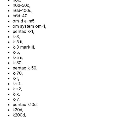
h6x
,
h6d-50c
,
h6d-100c
,
h6d-40
,
om-d e-m5
,
om system om-1
,
pentax k-1
,
k-3
,
k-3 ii
,
k-3 mark iii
,
k-5
,
k-5 ii
,
k-30
,
pentax k-50
,
k-70
,
k-r
,
k-s1
,
k-s2
,
k-x
,
k-7
,
pentax k10d
,
k20d
,
k200d
,