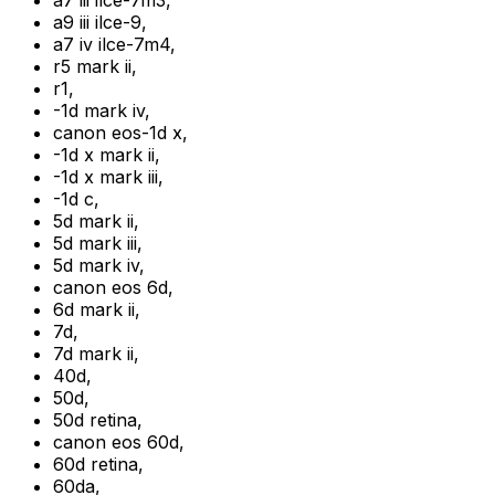
a7 iii ilce-7m3
,
a9 iii ilce-9
,
a7 iv ilce-7m4
,
r5 mark ii
,
r1
,
-1d mark iv
,
canon eos-1d x
,
-1d x mark ii
,
-1d x mark iii
,
-1d c
,
5d mark ii
,
5d mark iii
,
5d mark iv
,
canon eos 6d
,
6d mark ii
,
7d
,
7d mark ii
,
40d
,
50d
,
50d retina
,
canon eos 60d
,
60d retina
,
60da
,