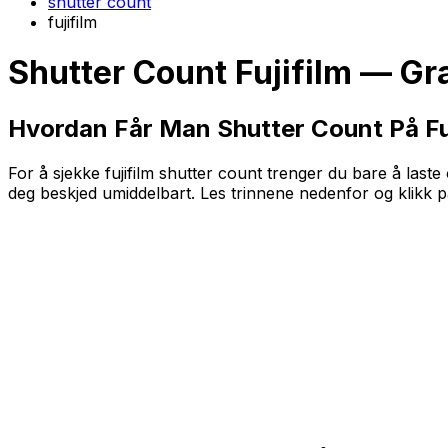
shutter count
fujifilm
Shutter Count Fujifilm — Gra
Hvordan Får Man Shutter Count På Fu
For å sjekke fujifilm shutter count trenger du bare å laste o
deg beskjed umiddelbart. Les trinnene nedenfor og klikk p