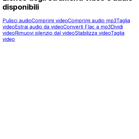
disponibili
Pulisci audio
Comprimi video
Comprimi audio mp3
Taglia
video
Estrai audio da video
Converti Flac a mp3
Dividi
video
Rimuovi silenzio dal video
Stabilizza video
Taglia
video