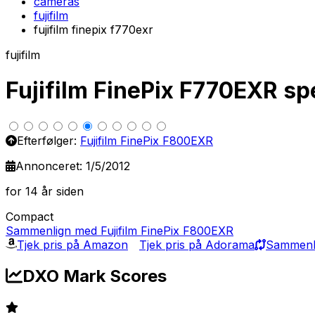
cameras
fujifilm
fujifilm finepix f770exr
fujifilm
Fujifilm FinePix F770EXR s
Efterfølger:
Fujifilm FinePix F800EXR
Annonceret: 1/5/2012
for 14 år siden
Compact
Sammenlign med Fujifilm FinePix F800EXR
Tjek pris på Amazon
Tjek pris på Adorama
Sammenli
DXO Mark Scores