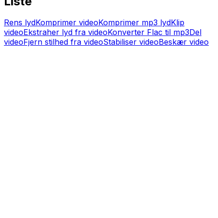
Liste
Rens lyd
Komprimer video
Komprimer mp3 lyd
Klip
video
Ekstraher lyd fra video
Konverter Flac til mp3
Del
video
Fjern stilhed fra video
Stabiliser video
Beskær video