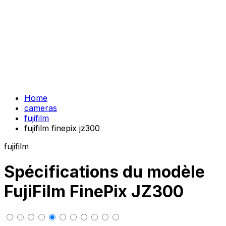
Home
cameras
fujifilm
fujifilm finepix jz300
fujifilm
Spécifications du modèle
FujiFilm FinePix JZ300