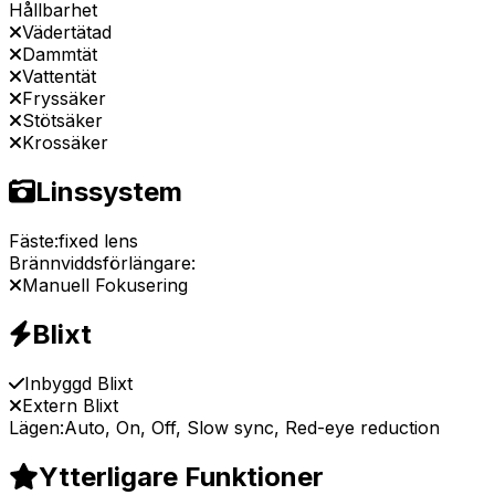
Hållbarhet
Vädertätad
Dammtät
Vattentät
Fryssäker
Stötsäker
Krossäker
Linssystem
Fäste:
fixed lens
Brännviddsförlängare:
Manuell Fokusering
Blixt
Inbyggd Blixt
Extern Blixt
Lägen:
Auto, On, Off, Slow sync, Red-eye reduction
Ytterligare Funktioner