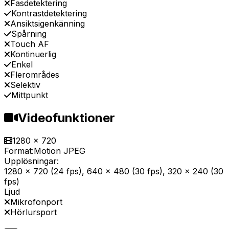
Fasdetektering
Kontrastdetektering
Ansiktsigenkänning
Spårning
Touch AF
Kontinuerlig
Enkel
Flerområdes
Selektiv
Mittpunkt
Videofunktioner
1280 x 720
Format:
Motion JPEG
Upplösningar:
1280 x 720 (24 fps), 640 x 480 (30 fps), 320 x 240 (30
fps)
Ljud
Mikrofonport
Hörlursport