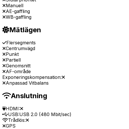
Manuell
AE-gaffling
WB-gaffling
Mätlägen
Flersegments
Centrumvägd
Punkt
Partiell
Genomsnitt
AF-område
Exponeringskompensation:
Anpassad Vitbalans
Anslutning
HDMI:
USB:
USB 2.0 (480 Mbit/sec)
Trådlös:
GPS