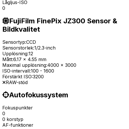
Lågljus-ISO
0
FujiFilm FinePix JZ300 Sensor &
Bildkvalitet
Sensortyp:
CCD
Sensorstorlek:
1/2.3-inch
Upplösning:
12
Mått:
6.17 x 4.55 mm
Maximal upplösning:
4000 x 3000
ISO-intervall:
100
-
1600
Förstärkt ISO:
3200
RAW-stöd
Autofokussystem
Fokuspunkter
0
0 korstyp
AF-funktioner