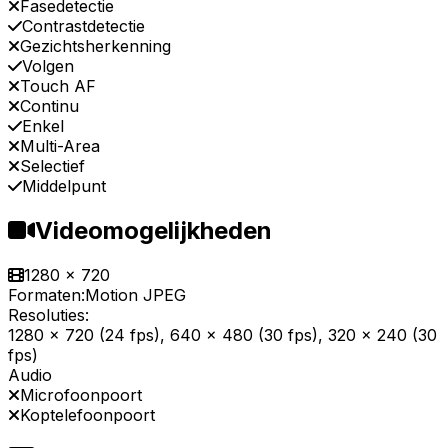
Fasedetectie
Contrastdetectie
Gezichtsherkenning
Volgen
Touch AF
Continu
Enkel
Multi-Area
Selectief
Middelpunt
Videomogelijkheden
1280 x 720
Formaten:
Motion JPEG
Resoluties:
1280 x 720 (24 fps), 640 x 480 (30 fps), 320 x 240 (30
fps)
Audio
Microfoonpoort
Koptelefoonpoort