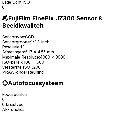
Lage Licht ISO
0
FujiFilm FinePix JZ300 Sensor &
Beeldkwaliteit
Sensortype:
CCD
Sensorgrootte:
1/2.3-inch
Resolutie:
12
Afmetingen:
6.17 x 4.55 mm
Maximale Resolutie:
4000 x 3000
ISO-bereik:
100
-
1600
Versterkte ISO:
3200
RAW-ondersteuning
Autofocussysteem
Focuspunten
0
0 kruistype
AF-functies