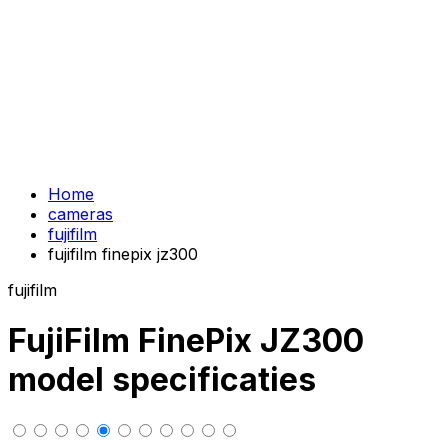
Home
cameras
fujifilm
fujifilm finepix jz300
fujifilm
FujiFilm FinePix JZ300
model specificaties