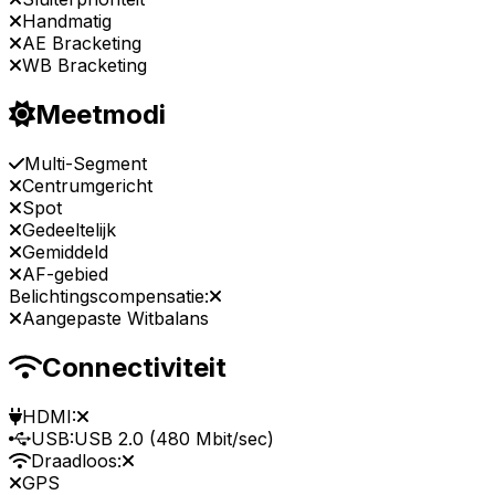
Handmatig
AE Bracketing
WB Bracketing
Meetmodi
Multi-Segment
Centrumgericht
Spot
Gedeeltelijk
Gemiddeld
AF-gebied
Belichtingscompensatie:
Aangepaste Witbalans
Connectiviteit
HDMI:
USB:
USB 2.0 (480 Mbit/sec)
Draadloos:
GPS