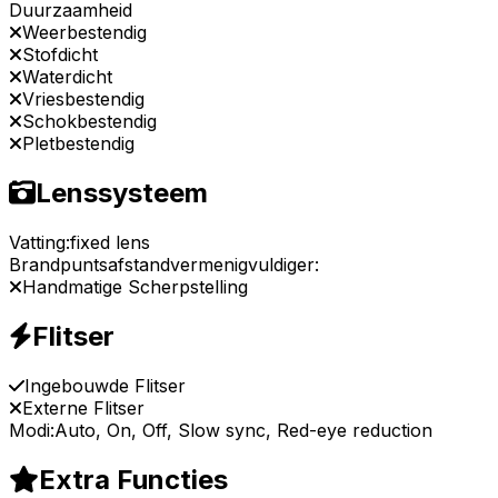
Duurzaamheid
Weerbestendig
Stofdicht
Waterdicht
Vriesbestendig
Schokbestendig
Pletbestendig
Lenssysteem
Vatting:
fixed lens
Brandpuntsafstandvermenigvuldiger:
Handmatige Scherpstelling
Flitser
Ingebouwde Flitser
Externe Flitser
Modi:
Auto, On, Off, Slow sync, Red-eye reduction
Extra Functies