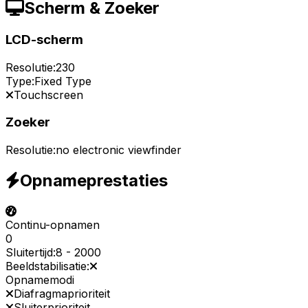
Scherm & Zoeker
LCD-scherm
Resolutie:
230
Type:
Fixed Type
Touchscreen
Zoeker
Resolutie:
no electronic viewfinder
Opnameprestaties
Continu-opnamen
0
Sluitertijd:
8
-
2000
Beeldstabilisatie:
Opnamemodi
Diafragmaprioriteit
Sluiterprioriteit