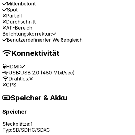
Mittenbetont
Spot
Partiell
Durchschnitt
AF-Bereich
Belichtungskorrektur:
Benutzerdefinierter Weißabgleich
Konnektivität
HDMI:
USB:
USB 2.0 (480 Mbit/sec)
Drahtlos:
GPS
Speicher & Akku
Speicher
Steckplätze:
1
Typ:
SD/SDHC/SDXC