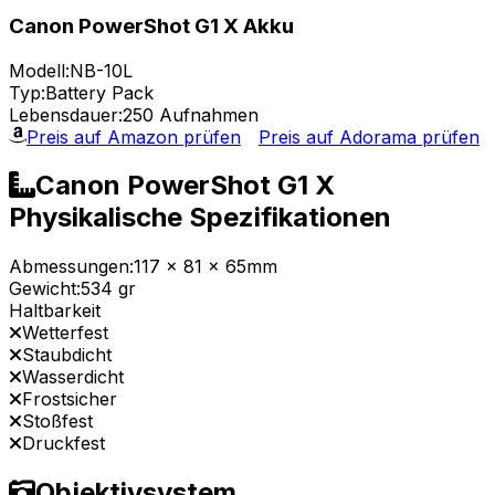
Canon PowerShot G1 X Akku
Modell:
NB-10L
Typ:
Battery Pack
Lebensdauer:
250 Aufnahmen
Preis auf Amazon prüfen
Preis auf Adorama prüfen
Canon PowerShot G1 X
Physikalische Spezifikationen
Abmessungen:
117 x 81 x 65mm
Gewicht:
534 gr
Haltbarkeit
Wetterfest
Staubdicht
Wasserdicht
Frostsicher
Stoßfest
Druckfest
Objektivsystem