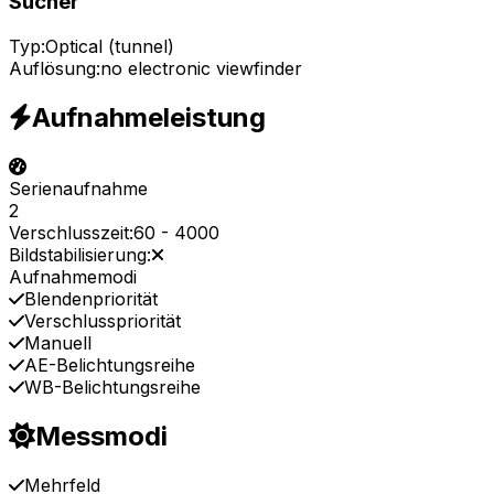
Sucher
Typ:
Optical (tunnel)
Auflösung:
no electronic viewfinder
Aufnahmeleistung
Serienaufnahme
2
Verschlusszeit:
60
-
4000
Bildstabilisierung:
Aufnahmemodi
Blendenpriorität
Verschlusspriorität
Manuell
AE-Belichtungsreihe
WB-Belichtungsreihe
Messmodi
Mehrfeld