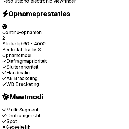
Resolutie:
no electronic viewfinder
Opnameprestaties
Continu-opnamen
2
Sluitertijd:
60
-
4000
Beeldstabilisatie:
Opnamemodi
Diafragmaprioriteit
Sluiterprioriteit
Handmatig
AE Bracketing
WB Bracketing
Meetmodi
Multi-Segment
Centrumgericht
Spot
Gedeeltelijk