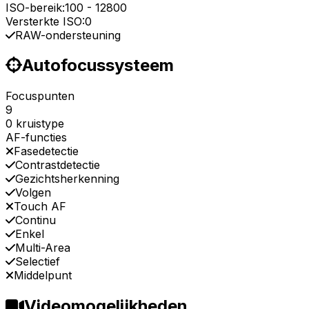
ISO-bereik:
100
-
12800
Versterkte ISO:
0
RAW-ondersteuning
Autofocussysteem
Focuspunten
9
0 kruistype
AF-functies
Fasedetectie
Contrastdetectie
Gezichtsherkenning
Volgen
Touch AF
Continu
Enkel
Multi-Area
Selectief
Middelpunt
Videomogelijkheden