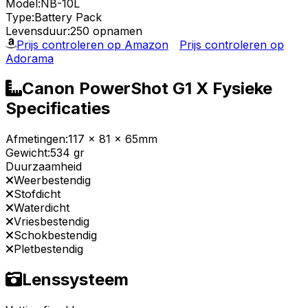
Model:
NB-10L
Type:
Battery Pack
Levensduur:
250 opnamen
Prijs controleren op Amazon
Prijs controleren op
Adorama
Canon PowerShot G1 X Fysieke
Specificaties
Afmetingen:
117 x 81 x 65mm
Gewicht:
534 gr
Duurzaamheid
Weerbestendig
Stofdicht
Waterdicht
Vriesbestendig
Schokbestendig
Pletbestendig
Lenssysteem