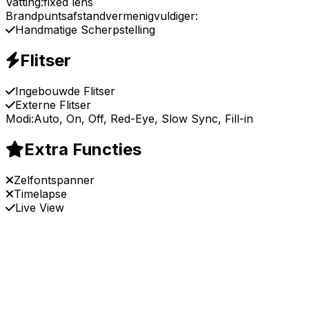
Vatting:
fixed lens
Brandpuntsafstandvermenigvuldiger:
Handmatige Scherpstelling
Flitser
Ingebouwde Flitser
Externe Flitser
Modi:
Auto, On, Off, Red-Eye, Slow Sync, Fill-in
Extra Functies
Zelfontspanner
Timelapse
Live View