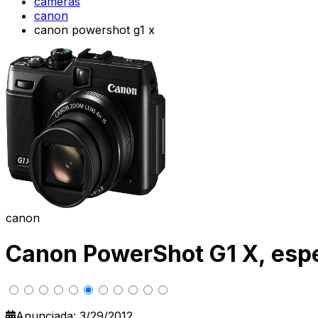
cameras
canon
canon powershot g1 x
canon
Canon PowerShot G1 X, espe
Anunciada: 3/29/2012