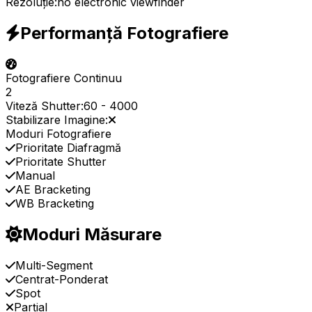
Rezoluție:
no electronic viewfinder
Performanță Fotografiere
Fotografiere Continuu
2
Viteză Shutter:
60
-
4000
Stabilizare Imagine:
Moduri Fotografiere
Prioritate Diafragmă
Prioritate Shutter
Manual
AE Bracketing
WB Bracketing
Moduri Măsurare
Multi-Segment
Centrat-Ponderat
Spot
Parțial