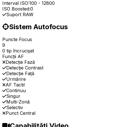
Interval ISO:
100
-
12800
ISO Boosted:
0
Suport RAW
Sistem Autofocus
Puncte Focus
9
0 tip încrucișat
Funcții AF
Detecție Fază
Detecție Contrast
Detecție Față
Urmărire
AF Tactil
Continuu
Singur
Multi-Zonă
Selectiv
Punct Central
Capabilități Video