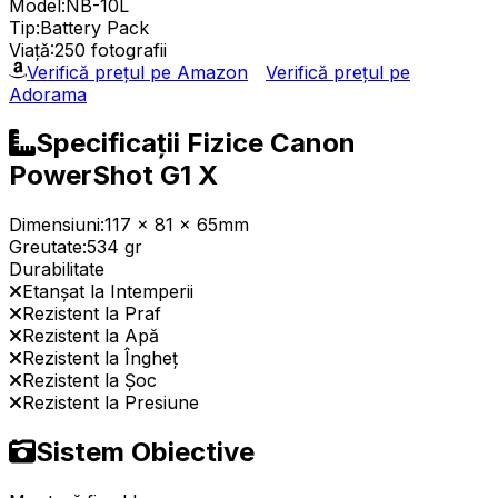
Model:
NB-10L
Tip:
Battery Pack
Viață:
250 fotografii
Verifică prețul pe Amazon
Verifică prețul pe
Adorama
Specificații Fizice Canon
PowerShot G1 X
Dimensiuni:
117 x 81 x 65mm
Greutate:
534 gr
Durabilitate
Etanșat la Intemperii
Rezistent la Praf
Rezistent la Apă
Rezistent la Îngheț
Rezistent la Șoc
Rezistent la Presiune
Sistem Obiective