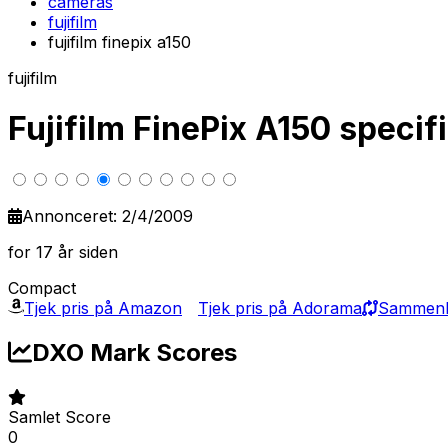
cameras
fujifilm
fujifilm finepix a150
fujifilm
Fujifilm FinePix A150 speci
Annonceret: 2/4/2009
for 17 år siden
Compact
Tjek pris på Amazon
Tjek pris på Adorama
Sammenli
DXO Mark Scores
Samlet Score
0