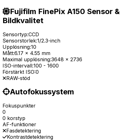
Fujifilm FinePix A150 Sensor &
Bildkvalitet
Sensortyp:
CCD
Sensorstorlek:
1/2.3-inch
Upplösning:
10
Mått:
6.17 x 4.55 mm
Maximal upplösning:
3648 x 2736
ISO-intervall:
100
-
1600
Förstärkt ISO:
0
RAW-stöd
Autofokussystem
Fokuspunkter
0
0 korstyp
AF-funktioner
Fasdetektering
Kontrastdetektering