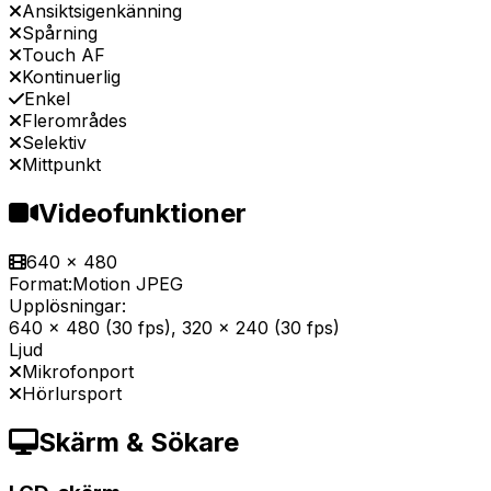
Ansiktsigenkänning
Spårning
Touch AF
Kontinuerlig
Enkel
Flerområdes
Selektiv
Mittpunkt
Videofunktioner
640 x 480
Format:
Motion JPEG
Upplösningar:
640 x 480 (30 fps), 320 x 240 (30 fps)
Ljud
Mikrofonport
Hörlursport
Skärm & Sökare