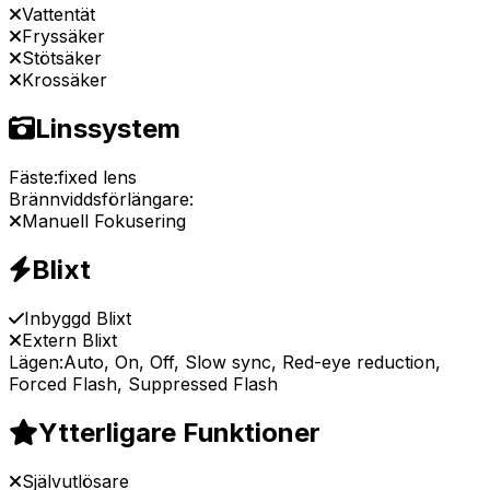
Vattentät
Fryssäker
Stötsäker
Krossäker
Linssystem
Fäste:
fixed lens
Brännviddsförlängare:
Manuell Fokusering
Blixt
Inbyggd Blixt
Extern Blixt
Lägen:
Auto, On, Off, Slow sync, Red-eye reduction,
Forced Flash, Suppressed Flash
Ytterligare Funktioner
Självutlösare