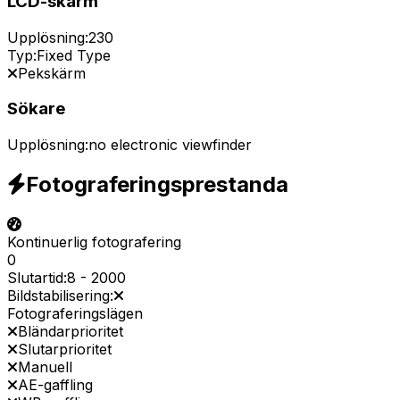
LCD-skärm
Upplösning:
230
Typ:
Fixed Type
Pekskärm
Sökare
Upplösning:
no electronic viewfinder
Fotograferingsprestanda
Kontinuerlig fotografering
0
Slutartid:
8
-
2000
Bildstabilisering:
Fotograferingslägen
Bländarprioritet
Slutarprioritet
Manuell
AE-gaffling