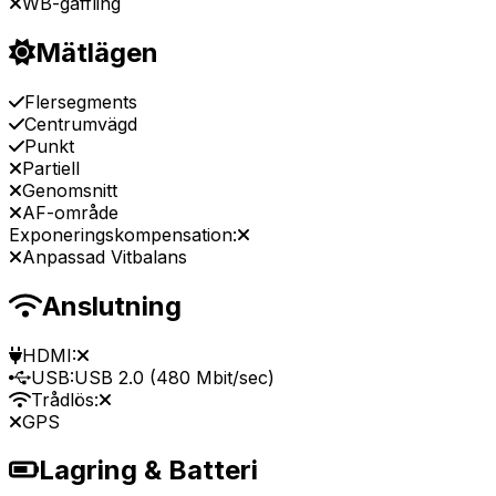
WB-gaffling
Mätlägen
Flersegments
Centrumvägd
Punkt
Partiell
Genomsnitt
AF-område
Exponeringskompensation:
Anpassad Vitbalans
Anslutning
HDMI:
USB:
USB 2.0 (480 Mbit/sec)
Trådlös:
GPS
Lagring & Batteri