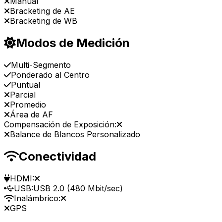
Manual
Bracketing de AE
Bracketing de WB
Modos de Medición
Multi-Segmento
Ponderado al Centro
Puntual
Parcial
Promedio
Área de AF
Compensación de Exposición:
Balance de Blancos Personalizado
Conectividad
HDMI:
USB:
USB 2.0 (480 Mbit/sec)
Inalámbrico:
GPS