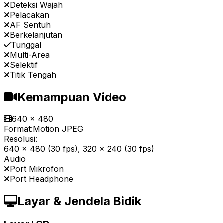
Deteksi Wajah
Pelacakan
AF Sentuh
Berkelanjutan
Tunggal
Multi-Area
Selektif
Titik Tengah
Kemampuan Video
640 x 480
Format:
Motion JPEG
Resolusi:
640 x 480 (30 fps), 320 x 240 (30 fps)
Audio
Port Mikrofon
Port Headphone
Layar & Jendela Bidik