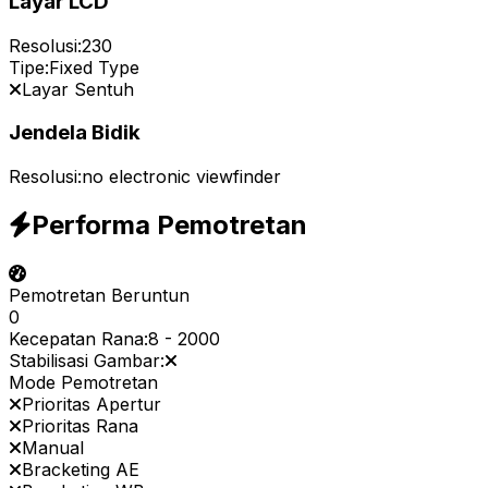
Layar LCD
Resolusi:
230
Tipe:
Fixed Type
Layar Sentuh
Jendela Bidik
Resolusi:
no electronic viewfinder
Performa Pemotretan
Pemotretan Beruntun
0
Kecepatan Rana:
8
-
2000
Stabilisasi Gambar:
Mode Pemotretan
Prioritas Apertur
Prioritas Rana
Manual
Bracketing AE