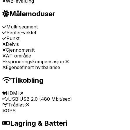
WB-evaluing
Målemoduser
Multi-segment
Senter-vektet
Punkt
Delvis
Gjennomsnitt
AF-område
Eksponeringskompensasjon:
Egendefinert hvitbalanse
Tilkobling
HDMI:
USB:
USB 2.0 (480 Mbit/sec)
Trådløs:
GPS
Lagring & Batteri