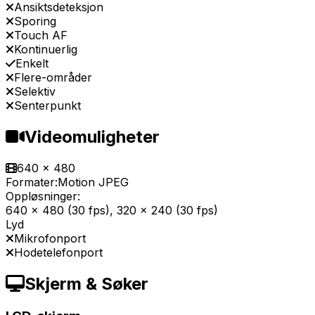
Ansiktsdeteksjon
Sporing
Touch AF
Kontinuerlig
Enkelt
Flere-områder
Selektiv
Senterpunkt
Videomuligheter
640 x 480
Formater:
Motion JPEG
Oppløsninger:
640 x 480 (30 fps), 320 x 240 (30 fps)
Lyd
Mikrofonport
Hodetelefonport
Skjerm & Søker