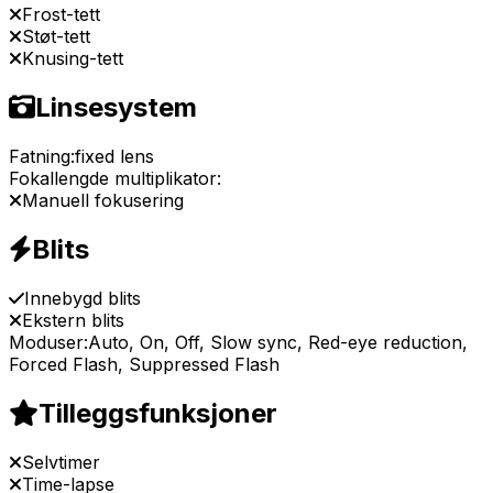
Frost-tett
Støt-tett
Knusing-tett
Linsesystem
Fatning:
fixed lens
Fokallengde multiplikator:
Manuell fokusering
Blits
Innebygd blits
Ekstern blits
Moduser:
Auto, On, Off, Slow sync, Red-eye reduction,
Forced Flash, Suppressed Flash
Tilleggsfunksjoner
Selvtimer
Time-lapse