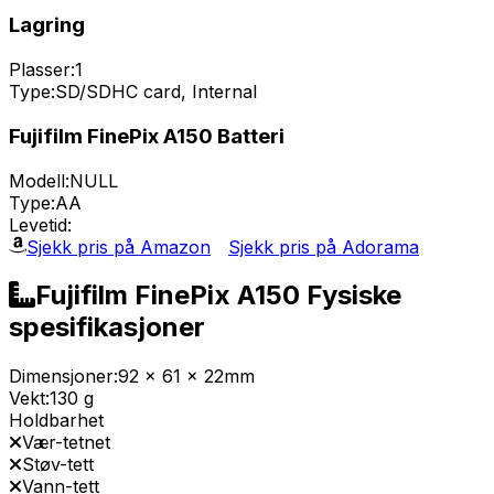
Lagring
Plasser:
1
Type:
SD/SDHC card, Internal
Fujifilm FinePix A150 Batteri
Modell:
NULL
Type:
AA
Levetid:
Sjekk pris på Amazon
Sjekk pris på Adorama
Fujifilm FinePix A150 Fysiske
spesifikasjoner
Dimensjoner:
92 x 61 x 22mm
Vekt:
130 g
Holdbarhet
Vær-tetnet
Støv-tett
Vann-tett