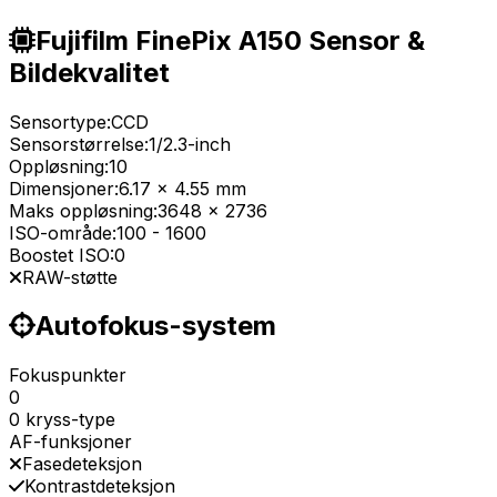
Fujifilm FinePix A150 Sensor &
Bildekvalitet
Sensortype:
CCD
Sensorstørrelse:
1/2.3-inch
Oppløsning:
10
Dimensjoner:
6.17 x 4.55 mm
Maks oppløsning:
3648 x 2736
ISO-område:
100
-
1600
Boostet ISO:
0
RAW-støtte
Autofokus-system
Fokuspunkter
0
0 kryss-type
AF-funksjoner
Fasedeteksjon
Kontrastdeteksjon