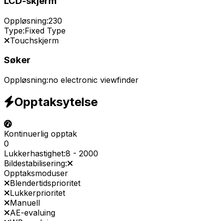
LCD-skjerm
Oppløsning:
230
Type:
Fixed Type
Touchskjerm
Søker
Oppløsning:
no electronic viewfinder
Opptaksytelse
Kontinuerlig opptak
0
Lukkerhastighet:
8
-
2000
Bildestabilisering:
Opptaksmoduser
Blendertidsprioritet
Lukkerprioritet
Manuell
AE-evaluing