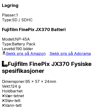
Lagring
Plasser:
1
Type:
SD / SDHC
Fujifilm FinePix JX370 Batteri
Modell:
NP-45A
Type:
Battery Pack
Levetid:
190 bilder
Sjekk pris på Amazon
Sjekk pris på Adorama
Fujifilm FinePix JX370 Fysiske
spesifikasjoner
Dimensjoner:
95 x 57 x 24mm
Vekt:
124 g
Holdbarhet
Vær-tetnet
Støv-tett
Vann-tett