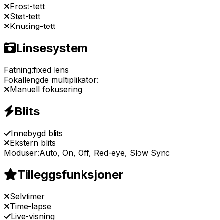
Frost-tett
Støt-tett
Knusing-tett
Linsesystem
Fatning:
fixed lens
Fokallengde multiplikator:
Manuell fokusering
Blits
Innebygd blits
Ekstern blits
Moduser:
Auto, On, Off, Red-eye, Slow Sync
Tilleggsfunksjoner
Selvtimer
Time-lapse
Live-visning