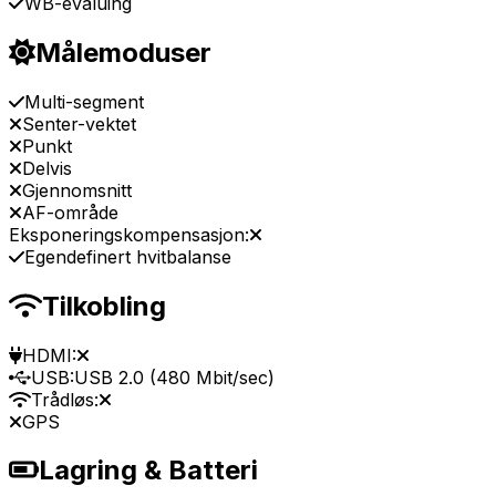
WB-evaluing
Målemoduser
Multi-segment
Senter-vektet
Punkt
Delvis
Gjennomsnitt
AF-område
Eksponeringskompensasjon:
Egendefinert hvitbalanse
Tilkobling
HDMI:
USB:
USB 2.0 (480 Mbit/sec)
Trådløs:
GPS
Lagring & Batteri