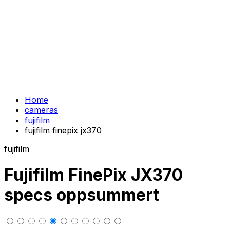
Home
cameras
fujifilm
fujifilm finepix jx370
fujifilm
Fujifilm FinePix JX370
specs oppsummert