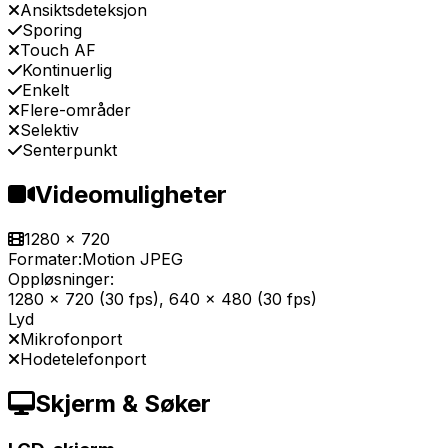
Ansiktsdeteksjon
Sporing
Touch AF
Kontinuerlig
Enkelt
Flere-områder
Selektiv
Senterpunkt
Videomuligheter
1280 x 720
Formater:
Motion JPEG
Oppløsninger:
1280 x 720 (30 fps), 640 x 480 (30 fps)
Lyd
Mikrofonport
Hodetelefonport
Skjerm & Søker