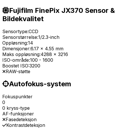
Fujifilm FinePix JX370 Sensor &
Bildekvalitet
Sensortype:
CCD
Sensorstørrelse:
1/2.3-inch
Oppløsning:
14
Dimensjoner:
6.17 x 4.55 mm
Maks oppløsning:
4288 x 3216
ISO-område:
100
-
1600
Boostet ISO:
3200
RAW-støtte
Autofokus-system
Fokuspunkter
0
0 kryss-type
AF-funksjoner
Fasedeteksjon
Kontrastdeteksjon