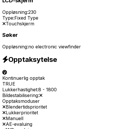
LCD-skjerm
Oppløsning:
230
Type:
Fixed Type
Touchskjerm
Søker
Oppløsning:
no electronic viewfinder
Opptaksytelse
Kontinuerlig opptak
TRUE
Lukkerhastighet:
8
-
1800
Bildestabilisering:
Opptaksmoduser
Blendertidsprioritet
Lukkerprioritet
Manuell
AE-evaluing