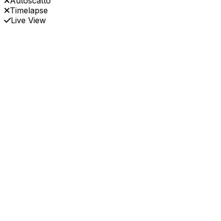
Autoscatto
Timelapse
Live View