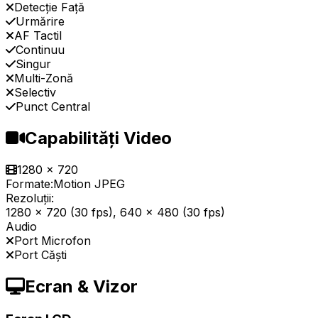
Detecție Față
Urmărire
AF Tactil
Continuu
Singur
Multi-Zonă
Selectiv
Punct Central
Capabilități Video
1280 x 720
Formate:
Motion JPEG
Rezoluții:
1280 x 720 (30 fps), 640 x 480 (30 fps)
Audio
Port Microfon
Port Căști
Ecran & Vizor