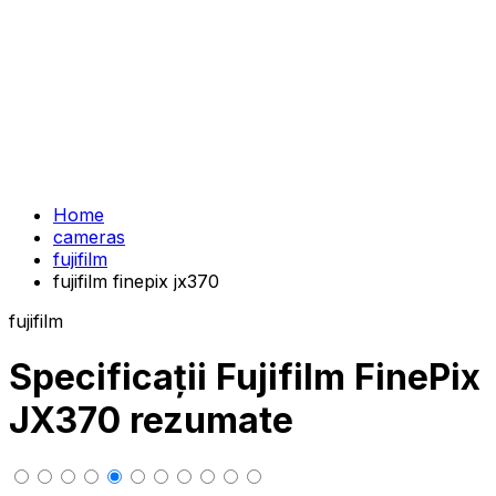
Home
cameras
fujifilm
fujifilm finepix jx370
fujifilm
Specificații Fujifilm FinePix
JX370 rezumate