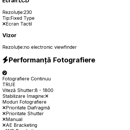
Ecran LCD
Rezoluție:
230
Tip:
Fixed Type
Ecran Tactil
Vizor
Rezoluție:
no electronic viewfinder
Performanță Fotografiere
Fotografiere Continuu
TRUE
Viteză Shutter:
8
-
1800
Stabilizare Imagine:
Moduri Fotografiere
Prioritate Diafragmă
Prioritate Shutter
Manual
AE Bracketing