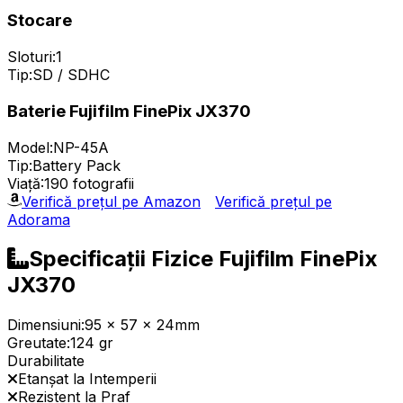
Stocare
Sloturi:
1
Tip:
SD / SDHC
Baterie Fujifilm FinePix JX370
Model:
NP-45A
Tip:
Battery Pack
Viață:
190 fotografii
Verifică prețul pe Amazon
Verifică prețul pe
Adorama
Specificații Fizice Fujifilm FinePix
JX370
Dimensiuni:
95 x 57 x 24mm
Greutate:
124 gr
Durabilitate
Etanșat la Intemperii
Rezistent la Praf