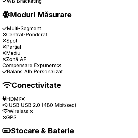
WB Bracketing
Moduri Măsurare
Multi-Segment
Centrat-Ponderat
Spot
Parțial
Mediu
Zonă AF
Compensare Expunere:
Balans Alb Personalizat
Conectivitate
HDMI:
USB:
USB 2.0 (480 Mbit/sec)
Wireless:
GPS
Stocare & Baterie