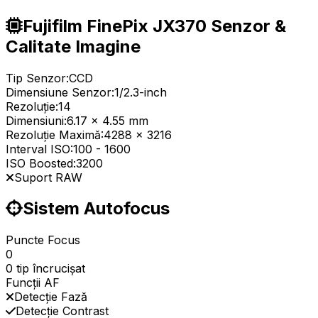
Fujifilm FinePix JX370 Senzor &
Calitate Imagine
Tip Senzor:
CCD
Dimensiune Senzor:
1/2.3-inch
Rezoluție:
14
Dimensiuni:
6.17 x 4.55 mm
Rezoluție Maximă:
4288 x 3216
Interval ISO:
100
-
1600
ISO Boosted:
3200
Suport RAW
Sistem Autofocus
Puncte Focus
0
0 tip încrucișat
Funcții AF
Detecție Fază
Detecție Contrast