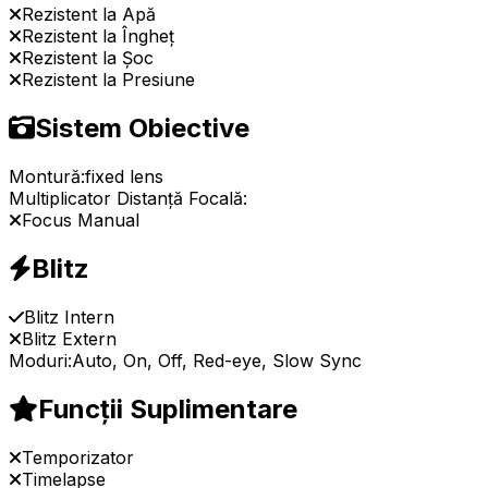
Rezistent la Apă
Rezistent la Îngheț
Rezistent la Șoc
Rezistent la Presiune
Sistem Obiective
Montură:
fixed lens
Multiplicator Distanță Focală:
Focus Manual
Blitz
Blitz Intern
Blitz Extern
Moduri:
Auto, On, Off, Red-eye, Slow Sync
Funcții Suplimentare
Temporizator
Timelapse