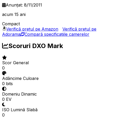
Anunțat: 8/11/2011
acum 15 ani
Compact
Verifică prețul pe Amazon
Verifică prețul pe
Adorama
Compară specificațiile camerelor
Scoruri DXO Mark
Scor General
0
Adâncime Culoare
0 bits
Domeniu Dinamic
0 EV
ISO Lumină Slabă
0