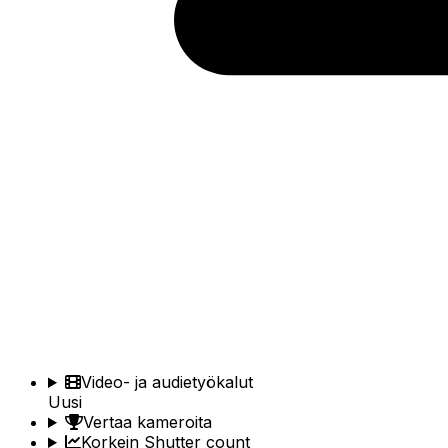
Video- ja audietyökalut
Uusi
Vertaa kameroita
Korkein Shutter count