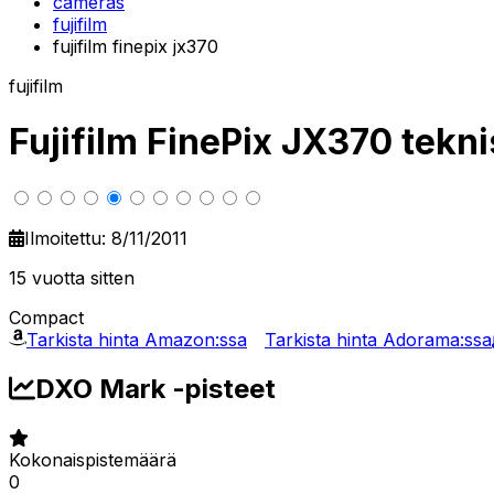
cameras
fujifilm
fujifilm finepix jx370
fujifilm
Fujifilm FinePix JX370 tekni
Ilmoitettu: 8/11/2011
15 vuotta sitten
Compact
Tarkista hinta Amazon:ssa
Tarkista hinta Adorama:ssa
DXO Mark -pisteet
Kokonaispistemäärä
0