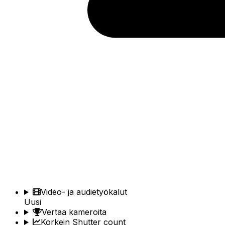
Video- ja audietyökalut
Uusi
Vertaa kameroita
Korkein Shutter count