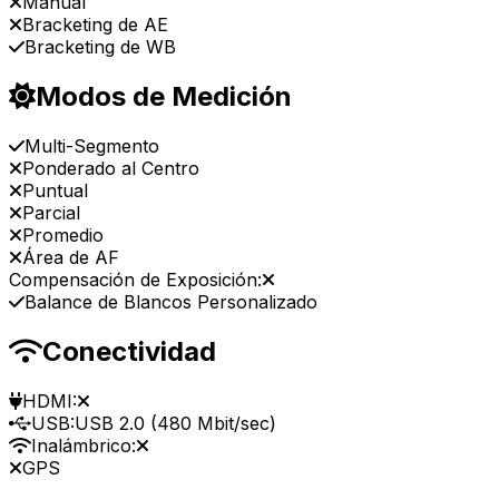
Manual
Bracketing de AE
Bracketing de WB
Modos de Medición
Multi-Segmento
Ponderado al Centro
Puntual
Parcial
Promedio
Área de AF
Compensación de Exposición:
Balance de Blancos Personalizado
Conectividad
HDMI:
USB:
USB 2.0 (480 Mbit/sec)
Inalámbrico:
GPS