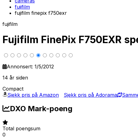
cameras
fujifilm
fujifilm finepix f750exr
fujifilm
Fujifilm FinePix F750EXR 
Annonsert: 1/5/2012
14 år siden
Compact
Sjekk pris på Amazon
Sjekk pris på Adorama
Sammen
DXO Mark-poeng
Total poengsum
0