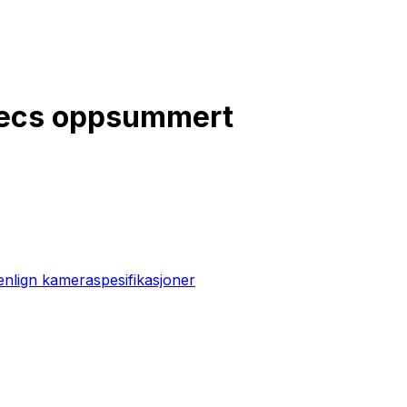
specs oppsummert
lign kameraspesifikasjoner