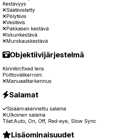
Kestävyys
Säätiivistetty
Pölytiivis
Vesitiivis
Pakkasen kestävä
Iskunkestävä
Murskauskestävä
Objektiivijärjestelmä
Kiinnitin:
fixed lens
Polttovälikerroin:
Manuaalitarkennus
Salamat
Sisäänrakennettu salama
Ulkoinen salama
Tilat:
Auto, On, Off, Red-eye, Slow Sync
Lisäominaisuudet