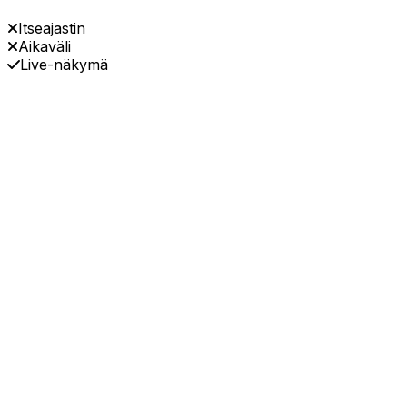
Itseajastin
Aikaväli
Live-näkymä