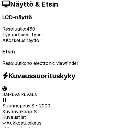
Näyttö & Etsin
LCD-näyttö
Resoluutio:
460
Tyyppi:
Fixed Type
Kosketusnäyttö
Etsin
Resoluutio:
no electronic viewfinder
Kuvaussuorituskyky
Jatkuvä kuvaus
11
Suljinnopeus:
8
-
2000
Kuvanvakaaja:
Kuvaustilat
Aukkoetuoikeus