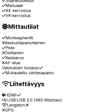
Suljinetuoikeus
Manuaali
AE-kerrostus
VK-kerrostus
Mittautilat
Monisegmentti
Keskustapainotteinen
Piste
Osittainen
Keskiarvo
AF-alue
Valotuksen korjaus:
Mukautettu väritasapaino
Liitettävyys
HDMI:
USB:
USB 2.0 (480 Mbit/sec)
Langaton:
GPS