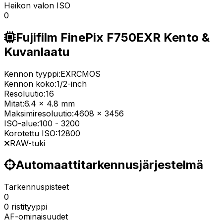
Heikon valon ISO
0
Fujifilm FinePix F750EXR Kento &
Kuvanlaatu
Kennon tyyppi:
EXRCMOS
Kennon koko:
1/2-inch
Resoluutio:
16
Mitat:
6.4 x 4.8 mm
Maksimiresoluutio:
4608 x 3456
ISO-alue:
100
-
3200
Korotettu ISO:
12800
RAW-tuki
Automaattitarkennusjärjestelmä
Tarkennuspisteet
0
0 ristityyppi
AF-ominaisuudet