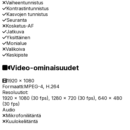
Vaiheentunnistus
Kontrastintunnistus
Kasvojen tunnistus
Seuranta
Kosketus-AF
Jatkuva
Yksittäinen
Monialue
Valikoiva
Keskipiste
Video-ominaisuudet
1920 x 1080
Formaatti:
MPEG-4, H.264
Resoluutiot:
1920 x 1080 (30 fps), 1280 x 720 (30 fps), 640 x 480
(30 fps)
Audio
Mikrofoniliitäntä
Kuulokeliitäntä