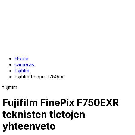
Home
cameras
fujifilm
fujifilm finepix f750exr
fujifilm
Fujifilm FinePix F750EXR
teknisten tietojen
yhteenveto