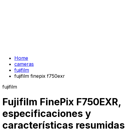
Home
cameras
fujifilm
fujifilm finepix f750exr
fujifilm
Fujifilm FinePix F750EXR,
especificaciones y
características resumidas