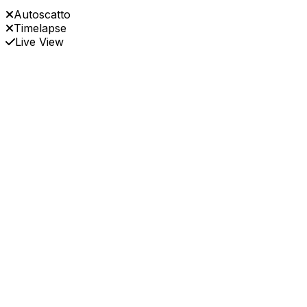
Autoscatto
Timelapse
Live View